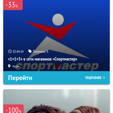
-33
%
02:44:11
Получили:
8
«1+1=3» в сети магазинов «Спортмастер»
Россия
Перейти
ПОДРОБНЕЕ
-100
%