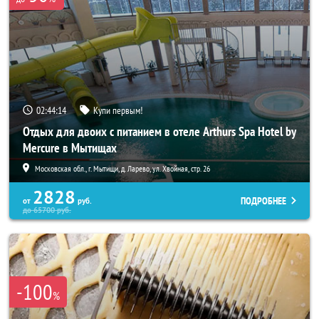
02:44:11
Купи первым!
Отдых для двоих с питанием в отеле Arthurs Spa Hotel by
Mercure в Мытищах
Московская обл., г. Мытищи, д. Ларево, ул. Хвойная, стр. 26
2828
ПОДРОБНЕЕ
от
руб.
до
65700
руб.
-100
%