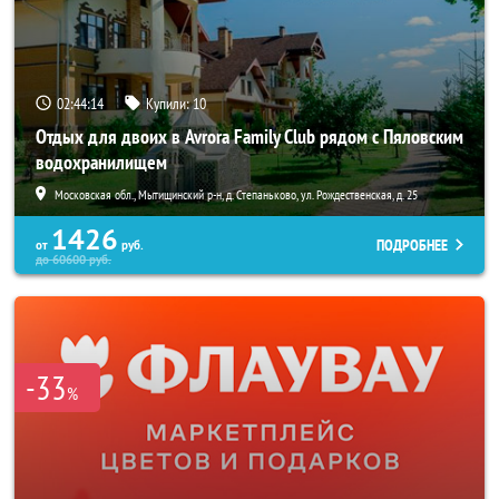
02:44:11
Купили:
10
Отдых для двоих в Avrora Family Club рядом с Пяловским
водохранилищем
Московская обл., Мытищинский р-н, д. Степаньково, ул. Рождественская, д. 25
1426
ПОДРОБНЕЕ
от
руб.
до
60600
руб.
-33
%