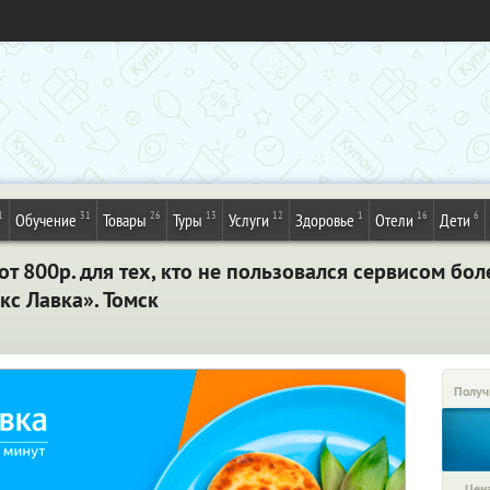
1
31
26
13
12
1
16
6
Обучение
Товары
Туры
Услуги
Здоровье
Отели
Дети
от 800р. для тех, кто не пользовался сервисом бол
кс Лавка». Томск
Получ
Цена