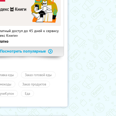
латный доступ до 45 дней к сервису
екс Книги»
латно
Посмотреть популярные
тавка еды
Заказ готовой еды
мокоды
Заказ продуктов
учиКупон
Еда