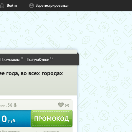
Войти
Зарегистрироваться
48
83
Промокоды
ПолучиКупон
ее года, во всех городах
38
(4)
или:
0
руб.
 без скидки: