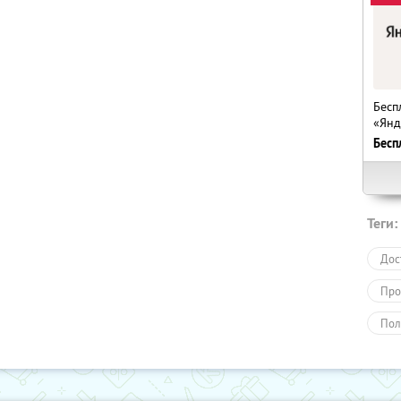
Бесп
«Янд
Бесп
Теги:
Дос
Про
Пол