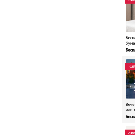
Бесп
бума
Бесп
-10
Вече
или 
Бесп
-10