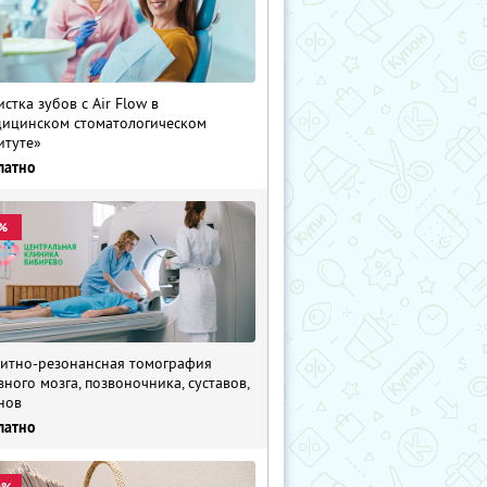
истка зубов с Air Flow в
ицинском стоматологическом
итуте»
латно
%
итно-резонансная томография
вного мозга, позвоночника, суставов,
нов
латно
0%