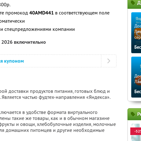
Д
800р.
ите промокод
40AMD441
в соответствующем поле
томатически
Дос
ими спецпредложениями компании
Лав
сер
а 2026 включительно
Бе
ся купоном
Дос
Ла
рой доставки продуктов питания, готовых блюд и
Бе
 Является частью фудтех-направления «Яндекса».
ключается в удобстве формата виртуального
Р
влены такие же товары, как и в обычном магазине
 фрукты и овощи, хлебобулочные изделия, молочные
для домашних питомцев и другие необходимые
-52