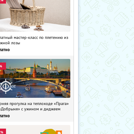
латный мастер-класс по плетению из
жной лозы
латно
%
рняя прогулка на теплоходе «Прага»
«Добрыня» с ужином и диджеем
латно
0%