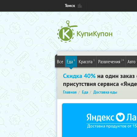
Томск
6
1
24
Все
Еда
Красота
Развлечения
Авто
Скидка 40%
на один заказ 
присутствия сервиса «Янде
Главная
Еда
Доставка еды