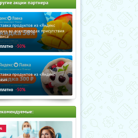
ругие акции партнера
тавка продуктов из «Яндекс
ки» во всех городах присутствия
виса
сплатно
-50%
тавка продуктов из «Яндекс
вки»
сплатно
-50%
екомендуемые:
%