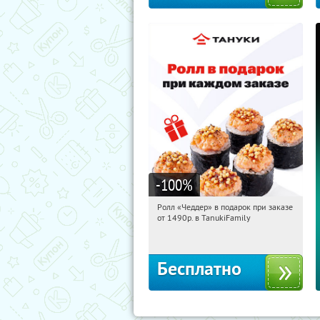
-100
%
Ролл «Чеддер» в подарок при заказе
12:49:45
Получили:
108
от 1490р. в TanukiFamily
Россия
Бесплатно