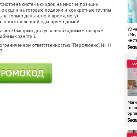
усмотрена система скидок на многие позиции
ые акции на готовые подарки и конкретные группы
 не только деньги, но и время, могут
уже приготовленной еды прямо домой.
УЗ-ч
учаете быстрый доступ к необходимым товарам,
«Мед
любимых занятий.
инст
 ограниченной ответственностью "Перфлюенс",
ИНН
Бесп
57
-35
ПРОМОКОД
Магн
голо
орга
Бесп
-10