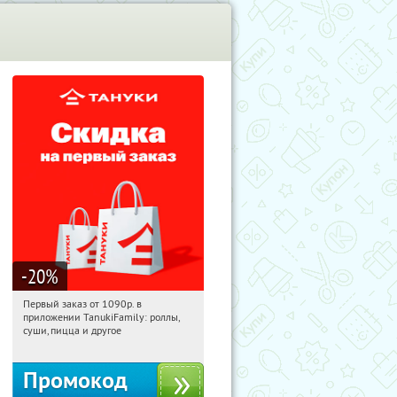
-20
%
Первый заказ от 1090р. в
12:49:45
Получили:
256
приложении TanukiFamily: роллы,
Россия
суши, пицца и другое
Промокод