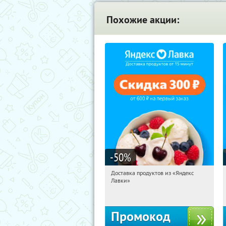
Похожие акции:
-50
%
Доставка продуктов из «Яндекс
12:49:45
Получили:
6
Лавки»
Россия
Промокод