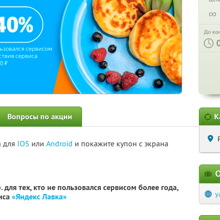
∞
До ко
Вопросы по акции
К
а для
IOS
или
Android
и покажите купон с экрана
О
 для тех, кто не пользовался сервисом более года,
y
виса
«Яндекс Лавка»