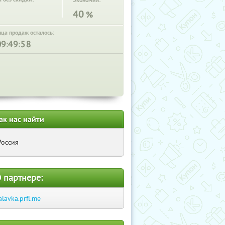
Экономия:
40
%
нца продаж осталось:
:
:
ак нас найти
Россия
 партнере:
alavka.prfl.me