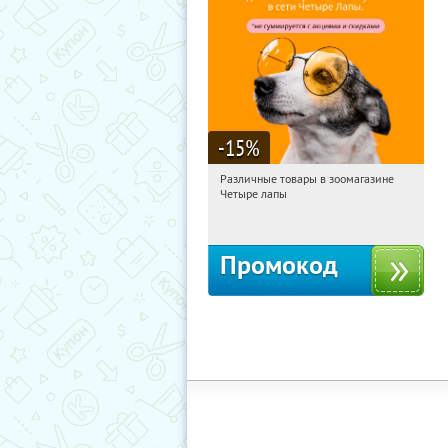
-15
%
Различные товары в зоомагазине
09:44:07
Получи первым!
Четыре лапы
Россия
Промокод