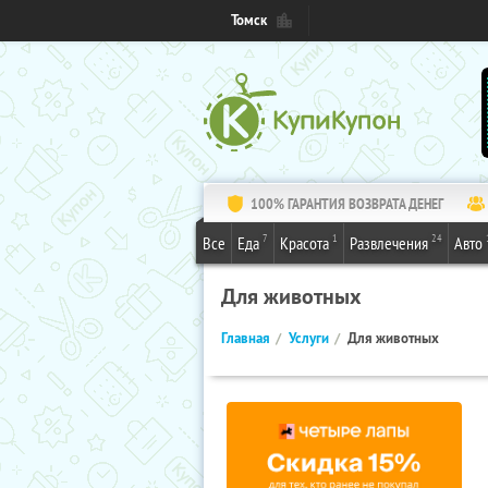
Томск
100% ГАРАНТИЯ ВОЗВРАТА ДЕНЕГ
7
1
24
Все
Еда
Красота
Развлечения
Авто
Для животных
Главная
Услуги
Для животных