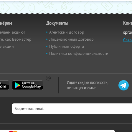
тнёрам
Документы
Кон
елаем акцию!
Агентский договор
spro
е, как Вебмастер
Лицензионный договор
Связ
е акции
Публичная оферта
Политика конфиденциальности
Ищите скидки поблизости,
не выходя из чата: