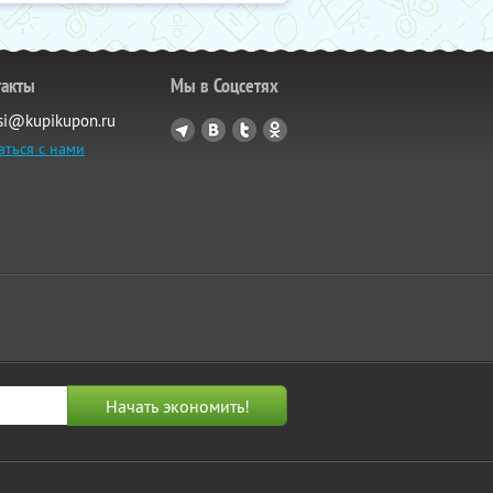
такты
Мы в Соцсетях
si@kupikupon.ru
аться с нами