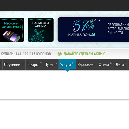
КУПИЛИ:
141 699 613
КУПОНОВ
ДАВАЙТЕ СДЕЛАЕМ АКЦИЮ!
1
31
26
13
14
1
17
6
Обучение
Товары
Туры
Услуги
Здоровье
Отели
Дети