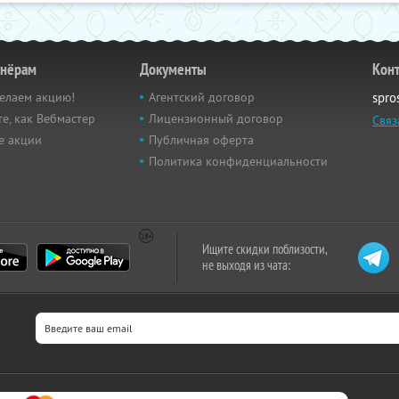
тнёрам
Документы
Кон
елаем акцию!
Агентский договор
spro
е, как Вебмастер
Лицензионный договор
Связ
е акции
Публичная оферта
Политика конфиденциальности
Ищите скидки поблизости,
не выходя из чата: