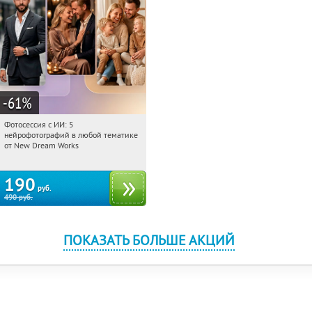
-61
%
Фотосессия с ИИ: 5
07:55:31
Купили:
9
нейрофотографий в любой тематике
Россия
от New Dream Works
190
руб.
490
руб.
ПОКАЗАТЬ БОЛЬШЕ АКЦИЙ