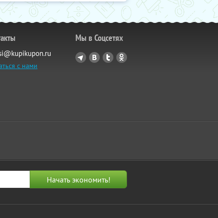
такты
Мы в Соцсетях
si@kupikupon.ru
аться с нами