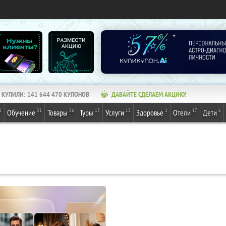
КУПИЛИ:
141 644 470
КУПОНОВ
ДАВАЙТЕ СДЕЛАЕМ АКЦИЮ!
1
31
26
13
12
1
17
6
Обучение
Товары
Туры
Услуги
Здоровье
Отели
Дети