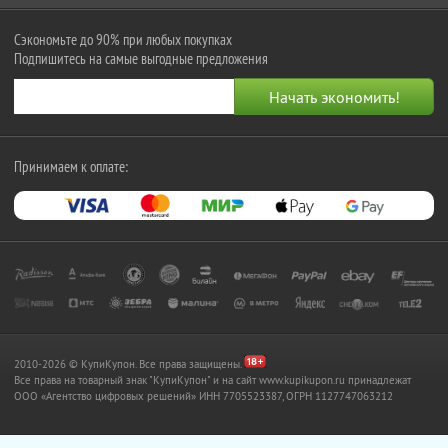
Сэкономьте до 90% при любых покупках
Подпишитесь на самые выгодные предложения
Принимаем к оплате:
2010-2026 © КупиКупон. Все права защищены.
Все права на товарный знак "КупиКупон" и на сайт www.kupikupon.ru принадлежат
OOO «Агентство цифровых решений» ИНН 7705523387, ОГРН 1127747063212