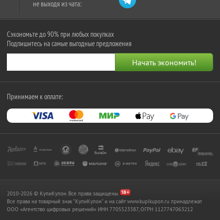
не выходя из чата:
Сэкономьте до 90% при любых покупках
Подпишитесь на самые выгодные предложения
Принимаем к оплате:
2010-2026 © КупиКупон. Все права защищены.
Все права на товарный знак "КупиКупон" и на сайт www.kupikupon.ru принадлежат
OOO «Агентство цифровых решений» ИНН 7705523387, ОГРН 1127747063212