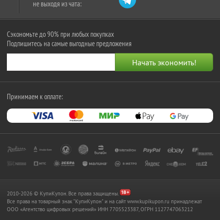
не выходя из чата:
Сэкономьте до 90% при любых покупках
Подпишитесь на самые выгодные предложения
Принимаем к оплате:
2010-2026 © КупиКупон. Все права защищены.
Все права на товарный знак "КупиКупон" и на сайт www.kupikupon.ru принадлежат
OOO «Агентство цифровых решений» ИНН 7705523387, ОГРН 1127747063212