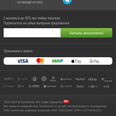
не выходя из чата:
Сэкономьте до 90% при любых покупках
Подпишитесь на самые выгодные предложения
Принимаем к оплате:
2010-2026 © КупиКупон. Все права защищены.
Все права на товарный знак "КупиКупон" и на сайт www.kupikupon.ru принадлежат
OOO «Агентство цифровых решений» ИНН 7705523387, ОГРН 1127747063212