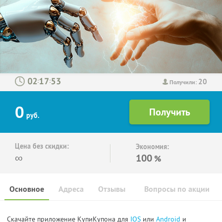
20
:
:
Получили:
0
руб.
Цена без скидки:
Экономия:
∞
100
%
Основное
Адреса
Отзывы
Вопросы по акции
Скачайте приложение КупиКупона для
IOS
или
Android
и