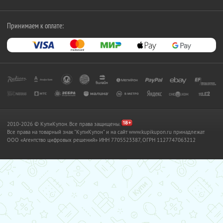
Принимаем к оплате:
2010-2026 © КупиКупон. Все права защищены.
Все права на товарный знак "КупиКупон" и на сайт www.kupikupon.ru принадлежат
OOO «Агентство цифровых решений» ИНН 7705523387, ОГРН 1127747063212