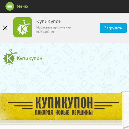
Меню
КупиКупон
Мобильное приложение
Загрузить
ещё удобнее