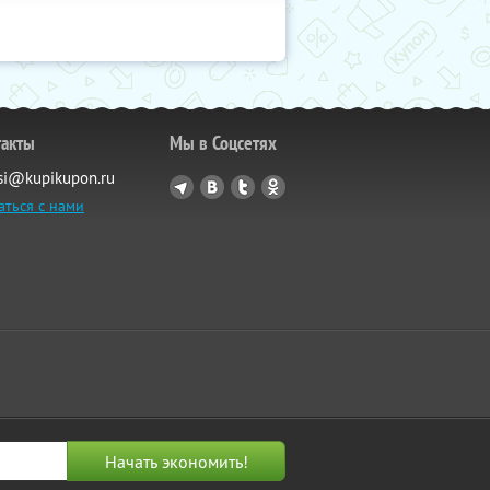
такты
Мы в Соцсетях
si@kupikupon.ru
аться с нами