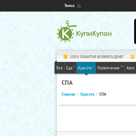
Томск
100% ГАРАНТИЯ ВОЗВРАТА ДЕНЕГ
6
1
24
Все
Еда
Красота
Развлечения
Авто
СПА
Главная
Красота
СПА