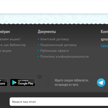
тнёрам
Документы
Кон
елаем акцию!
Агентский договор
spro
е, как Вебмастер
Лицензионный договор
Связ
е акции
Публичная оферта
Политика конфиденциальности
Ищите скидки поблизости,
не выходя из чата: