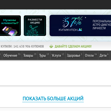
КУПИЛИ:
141 638 906
КУПОНОВ
ДАВАЙТЕ СДЕЛАЕМ АКЦИЮ!
1
31
25
13
12
1
16
6
Обучение
Товары
Туры
Услуги
Здоровье
Отели
Дети
ПОКАЗАТЬ БОЛЬШЕ АКЦИЙ