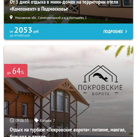
От 3 дней отдыха в мини-домах на территории отеля
«Компонент» в Подмосковье
Московская обл., Солнечногорский р-н, д. Колтышево, 1
2053
ПОДРОБНЕЕ
от
руб.
до
67400
руб.
64
%
до
09:06:32
Купили:
7
Отдых на турбазе «Покровские ворота»: питание, мангал,
бильярд и другое