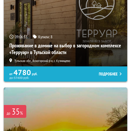
09:06:32
Купили:
8
Проживание в домике на выбор в загородном комплексе
«Терруар» в Тульской области
Тульская обл., Ясногорский р-н, с. Кузмищево
4780
ПОДРОБНЕЕ
от
руб.
до
57400
руб.
35
%
до