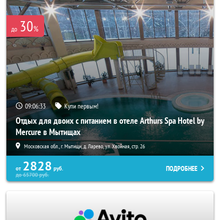
30
%
до
09:06:32
Купи первым!
Отдых для двоих с питанием в отеле Arthurs Spa Hotel by
Mercure в Мытищах
Московская обл., г. Мытищи, д. Ларево, ул. Хвойная, стр. 26
2828
ПОДРОБНЕЕ
от
руб.
до
65700
руб.