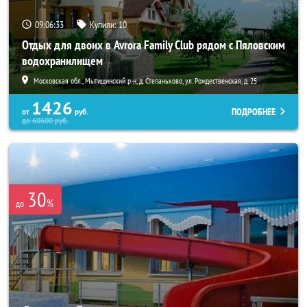
09:06:32
Купили:
10
Отдых для двоих в Avrora Family Club рядом с Пяловским
водохранилищем
Московская обл., Мытищинский р-н, д. Степаньково, ул. Рождественская, д. 25
1426
ПОДРОБНЕЕ
от
руб.
до
60600
руб.
30
%
до