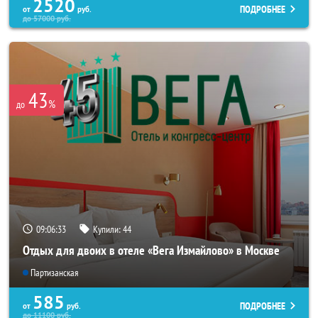
2520
ПОДРОБНЕЕ
от
руб.
до
57000
руб.
43
%
до
09:06:32
Купили:
44
Отдых для двоих в отеле «Вега Измайлово» в Москве
Партизанская
585
ПОДРОБНЕЕ
от
руб.
до
11100
руб.