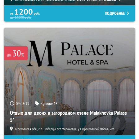
1200
ПОДРОБНЕЕ
от
руб.
до
14900
руб.
30
%
до
09:06:32
Купили:
13
Отдых для двоих в загородном отеле Malakhovka Palace
5*
Московская обл., г. о. Люберцы, пгт Малаховка, ул. Красковский Обрыв, 7к1