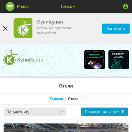
Меню
Томск
КупиКупон
Мобильное приложение
Загрузить
ещё удобнее
Отели
Главная
Отели
Показать на карте
По рейтингу