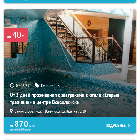
40
%
до
09:06:32
Купили:
123
От 2 дней проживания с завтраками в отеле «Старые
традиции» в центре Всеволожска
Ленинградская обл., г. Всеволожск, ул. Взлетная, д. 10
870
ПОДРОБНЕЕ
от
руб.
до
22800
руб.