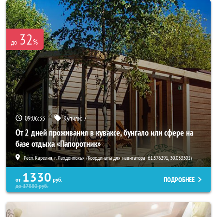
32
%
до
09:06:32
Купили:
7
От 2 дней проживания в куваксе, бунгало или сфере на
базе отдыха «Папоротник»
Респ. Карелия, г. Лахденпохья (Координаты для навигатора: 61.576291, 30.033301)
1330
ПОДРОБНЕЕ
от
руб.
до
17880
руб.