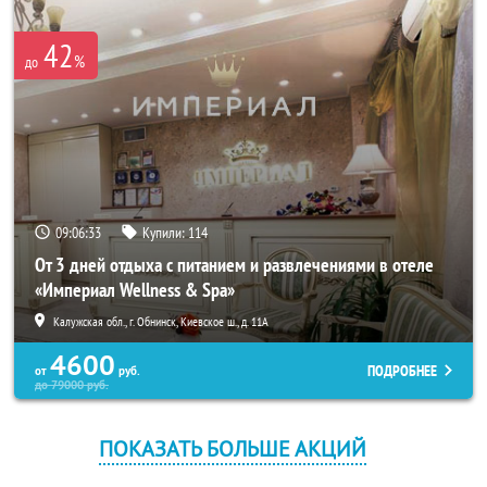
42
%
до
09:06:32
Купили:
114
От 3 дней отдыха с питанием и развлечениями в отеле
«Империал Wellness & Spa»
Калужская обл., г. Обнинск, Киевское ш., д. 11А
4600
ПОДРОБНЕЕ
от
руб.
до
79000
руб.
ПОКАЗАТЬ БОЛЬШЕ АКЦИЙ