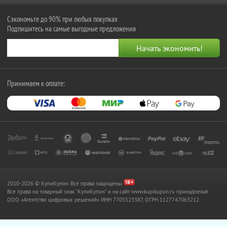
Сэкономьте до 90% при любых покупках
Подпишитесь на самые выгодные предложения
Принимаем к оплате:
2010-2026 © КупиКупон. Все права защищены.
Все права на товарный знак "КупиКупон" и на сайт www.kupikupon.ru принадлежат
OOO «Агентство цифровых решений» ИНН 7705523387, ОГРН 1127747063212