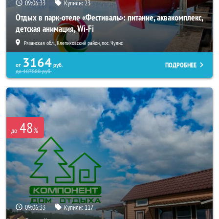
09:06:32
Купили:
23
Отдых в парк-отеле «Фестиваль»: питание, аквакомплекс,
детская анимация, Wi-Fi
Рязанская обл., Клепиковский район, пос. Чулис
3164
ПОДРОБНЕЕ
от
руб.
до
107880
руб.
48
%
до
09:06:32
Купили:
117