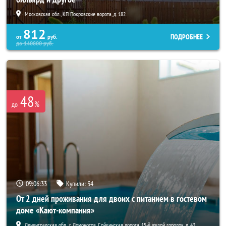
Московская обл., КП Покровские ворота, д. 182
812
ПОДРОБНЕЕ
от
руб.
до
140800
руб.
48
%
до
09:06:32
Купили:
34
От 2 дней проживания для двоих с питанием в гостевом
доме «Кают-компания»
Ленинградская обл., г. Ломоносов, Сойкинская дорога, 15-й жилой городок, д. 43