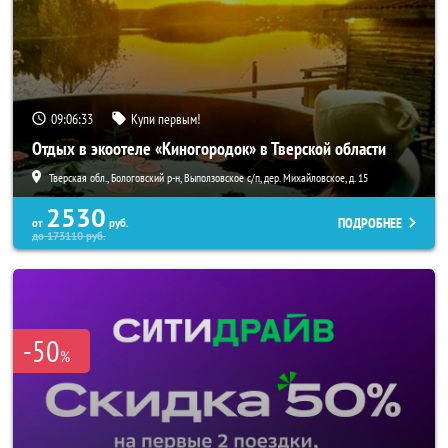
09:06:32
Купи первым!
Отдых в экоотеле «Киногородок» в Тверской области
Тверская обл., Бологовский р-н, Выползовское с/п, дер. Михайловское, д. 15
2530
ПОДРОБНЕЕ
от
руб.
до
173110
руб.
-50
%