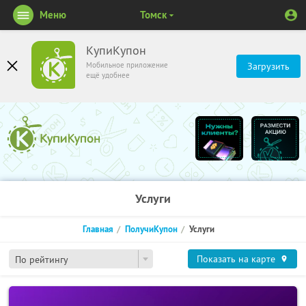
Меню
Томск
КупиКупон
Мобильное приложение
Загрузить
ещё удобнее
Услуги
Главная
ПолучиКупон
Услуги
Показать на карте
По рейтингу