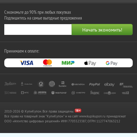
Сэкономьте до 90% при любых покупках
Подпишитесь на самые выгодные предложения
Принимаем к оплате:
2010-2026 © КупиКупон. Все права защищены.
Все права на товарный знак "КупиКупон" и на сайт www.kupikupon.ru принадлежат
OOO «Агентство цифровых решений» ИНН 7705523387, ОГРН 1127747063212