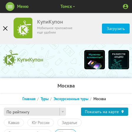
Меню
Томск
КупиКупон
Мобильное приложение
Загрузить
ещё удобнее
Москва
Главная
Туры
Экскурсионные туры
Москва
Показать на карте
По рейтингу
Кавказ
Юг России
Зауралье