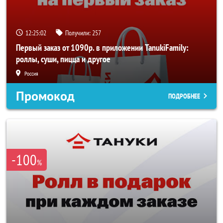
12:25:01
Получили:
257
Первый заказ от 1090р. в приложении TanukiFamily:
роллы, суши, пицца и другое
Россия
Промокод
ПОДРОБНЕЕ
-100
%