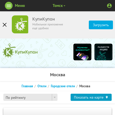
Меню
Томск
КупиКупон
Мобильное приложение
Загрузить
ещё удобнее
Москва
Главная
Отели
Городские отели
Москва
Показать на карте
По рейтингу