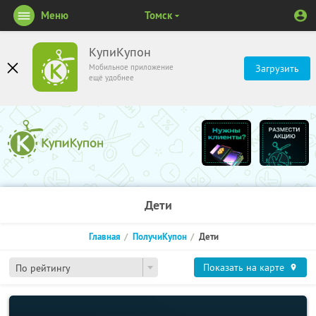
Меню
Томск
КупиКупон
Мобильное приложение
Загрузить
ещё удобнее
Дети
Главная
ПолучиКупон
Дети
Показать на карте
По рейтингу