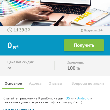
24
:
:
Получили:
0
руб.
Цена без скидки:
Экономия:
∞
100
%
Основное
Адреса
Отзывы
Вопросы по акции
Скачайте приложение КупиКупона для
IOS
или
Android
и
покажите купон с экрана смартфона. Это удобно :)