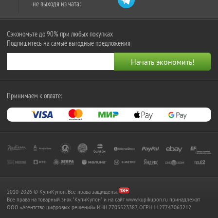
не выходя из чата:
Сэкономьте до 90% при любых покупках
Подпишитесь на самые выгодные предложения
Принимаем к оплате:
2010-2026 © КупиКупон. Все права защищены.
Все права на товарный знак "КупиКупон" и на сайт www.kupikupon.ru принадлежат
OOO «Агентство цифровых решений» ИНН 7705523387, ОГРН 1127747063212