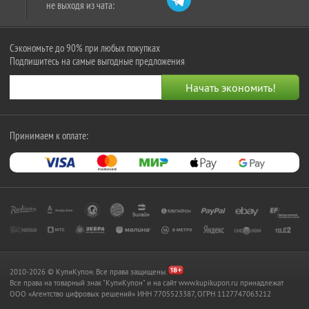
не выходя из чата:
Сэкономьте до 90% при любых покупках
Подпишитесь на самые выгодные предложения
Принимаем к оплате:
2010-2026 © КупиКупон. Все права защищены.
Все права на товарный знак "КупиКупон" и на сайт www.kupikupon.ru принадлежат
OOO «Агентство цифровых решений» ИНН 7705523387, ОГРН 1127747063212