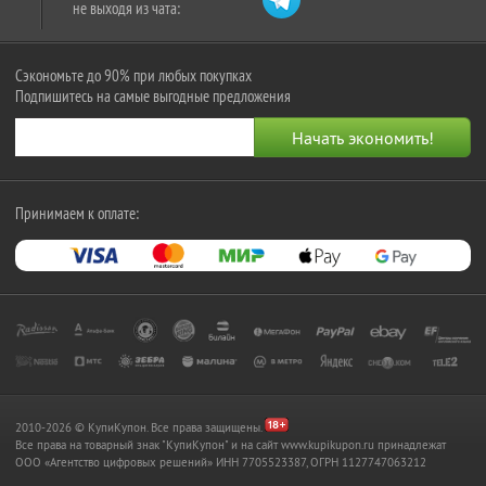
не выходя из чата:
Сэкономьте до 90% при любых покупках
Подпишитесь на самые выгодные предложения
Принимаем к оплате:
2010-2026 © КупиКупон. Все права защищены.
Все права на товарный знак "КупиКупон" и на сайт www.kupikupon.ru принадлежат
OOO «Агентство цифровых решений» ИНН 7705523387, ОГРН 1127747063212