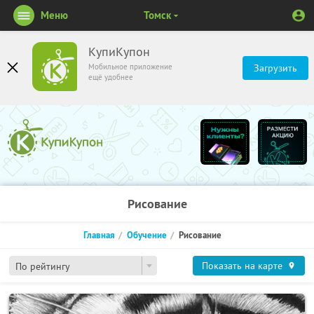
Меню
Томск
КупиКупон
Мобильное приложение
Загрузить
ещё удобнее
Рисование
Главная
Обучение
Рисование
Показать на карте
По рейтингу