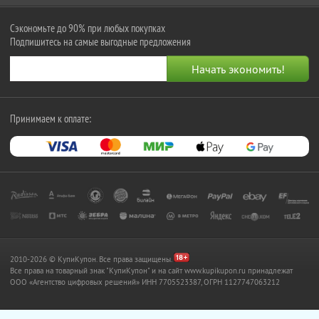
Сэкономьте до 90% при любых покупках
Подпишитесь на самые выгодные предложения
Принимаем к оплате:
2010-2026 © КупиКупон. Все права защищены.
Все права на товарный знак "КупиКупон" и на сайт www.kupikupon.ru принадлежат
OOO «Агентство цифровых решений» ИНН 7705523387, ОГРН 1127747063212