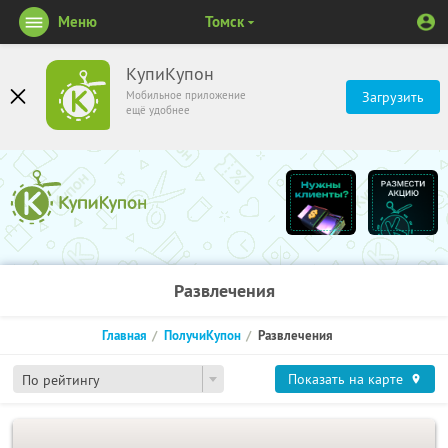
Меню
Томск
КупиКупон
Мобильное приложение
Загрузить
ещё удобнее
Развлечения
Главная
ПолучиКупон
Развлечения
Показать на карте
По рейтингу