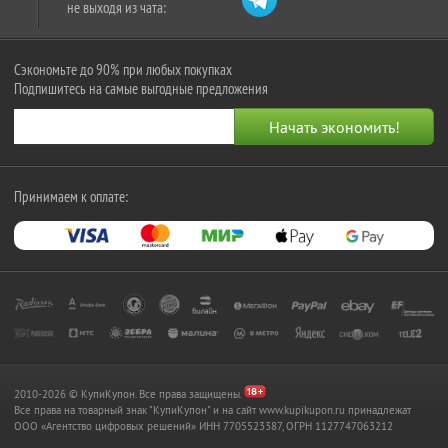
не выходя из чата:
Сэкономьте до 90% при любых покупках
Подпишитесь на самые выгодные предложения
Принимаем к оплате:
2010-2026 © КупиКупон. Все права защищены.
Все права на товарный знак "КупиКупон" и на сайт www.kupikupon.ru принадлежат
OOO «Агентство цифровых решений» ИНН 7705523387, ОГРН 1127747063212