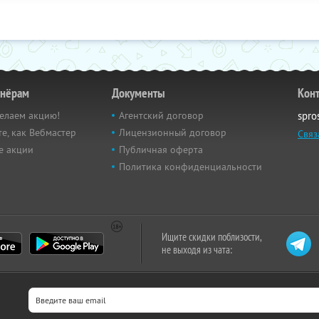
тнёрам
Документы
Кон
елаем акцию!
Агентский договор
spro
е, как Вебмастер
Лицензионный договор
Связ
е акции
Публичная оферта
Политика конфиденциальности
Ищите скидки поблизости,
не выходя из чата: