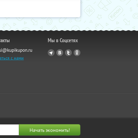
такты
Мы в Соцсетях
si@kupikupon.ru
аться с нами