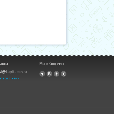
такты
Мы в Соцсетях
si@kupikupon.ru
аться с нами