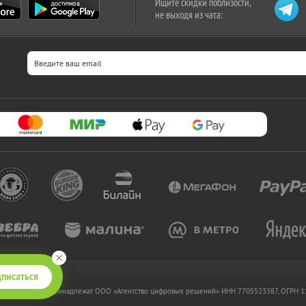
Ищите скидки поблизости,
не выходя из чата:
писаться
 www.kupikupon.ru принадлежат OOO «Агентство цифровых решений» ИНН 7705523387, ОГРН