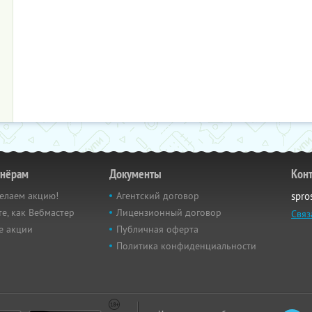
тнёрам
Документы
Кон
елаем акцию!
Агентский договор
spro
е, как Вебмастер
Лицензионный договор
Связ
е акции
Публичная оферта
Политика конфиденциальности