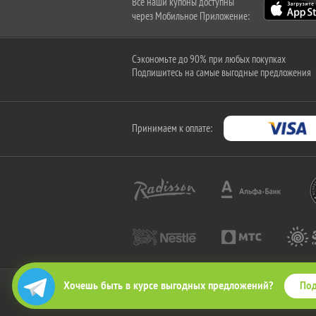
Все наши купоны доступны
через Мобильное Приложение:
Сэкономьте до 90% при любых покупках
Подпишитесь на самые выгодные предложения
Принимаем к оплате:
Под
Хочешь быть в курсе выгодных предложений?
2010-2026 © КупиКупон. Все права защищены.
Все права на товарный знак "КупиКупон" и на сайт