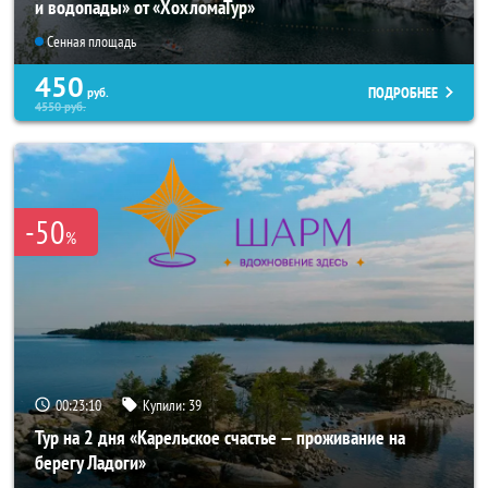
и водопады» от «ХохломаТур»
Сенная площадь
450
ПОДРОБНЕЕ
руб.
4550
руб.
-50
%
00:23:10
Купили:
39
Тур на 2 дня «Карельское счастье — проживание на
берегу Ладоги»