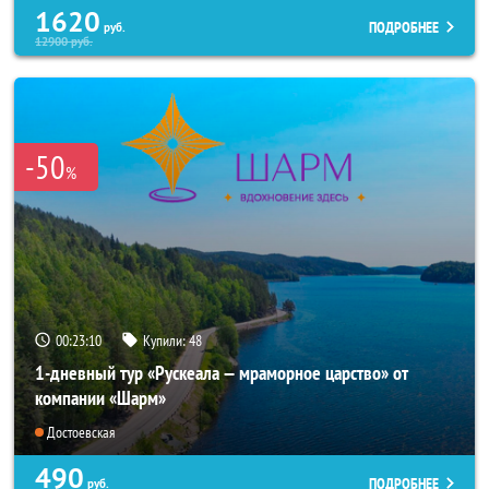
1620
ПОДРОБНЕЕ
руб.
12900
руб.
-50
%
00:23:10
Купили:
48
1-дневный тур «Рускеала — мраморное царство» от
компании «Шарм»
Достоевская
490
ПОДРОБНЕЕ
руб.