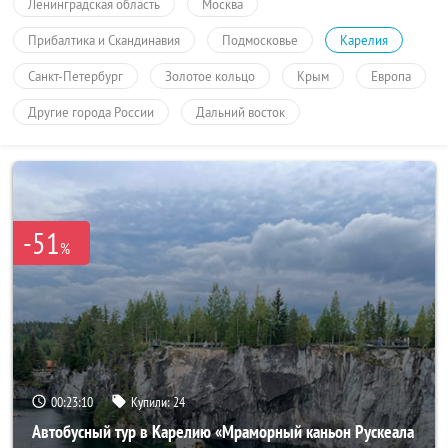
Ленинградская область
Москва
Прибалтика и Скандинавия
Подмосковье
Карелия
Санкт-Петербург
Золотое кольцо
Крым
Европа
Другие города России
Дальний восток
-51
%
00:23:10
Купили:
24
Автобусный тур в Карелию «Мраморный каньон Рускеала