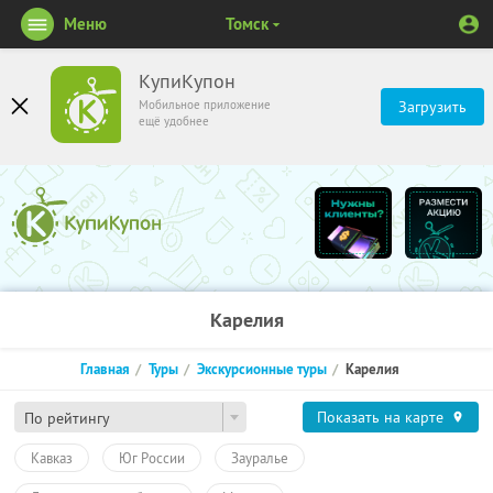
Меню
Томск
КупиКупон
Мобильное приложение
Загрузить
ещё удобнее
Карелия
Главная
Туры
Экскурсионные туры
Карелия
Показать на карте
По рейтингу
Кавказ
Юг России
Зауралье