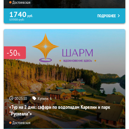
Достоевская
1740
ПОДРОБНЕЕ
руб.
13900
руб.
-50
%
00:23:10
Купили:
6
«Тур на 2 дня: сафари по водопадам Карелии и парк
“Рускеала"»
Достоевская