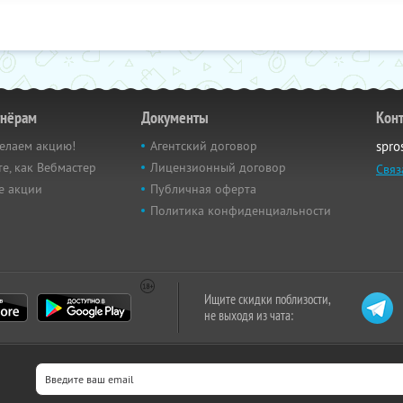
тнёрам
Документы
Кон
елаем акцию!
Агентский договор
spro
е, как Вебмастер
Лицензионный договор
Связ
е акции
Публичная оферта
Политика конфиденциальности
Ищите скидки поблизости,
не выходя из чата: