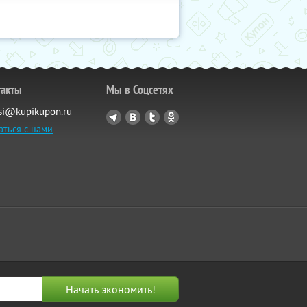
такты
Мы в Соцсетях
si@kupikupon.ru
аться с нами