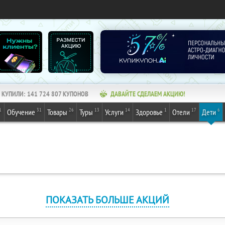
КУПИЛИ:
141 724 807
КУПОНОВ
ДАВАЙТЕ СДЕЛАЕМ АКЦИЮ!
1
31
26
13
14
1
17
6
Обучение
Товары
Туры
Услуги
Здоровье
Отели
Дети
ПОКАЗАТЬ БОЛЬШЕ АКЦИЙ