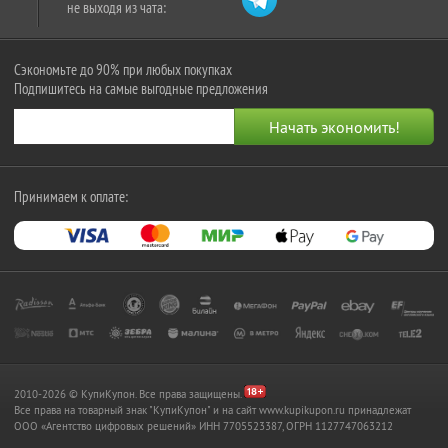
не выходя из чата:
Сэкономьте до 90% при любых покупках
Подпишитесь на самые выгодные предложения
Принимаем к оплате:
2010-2026 © КупиКупон. Все права защищены.
Все права на товарный знак "КупиКупон" и на сайт www.kupikupon.ru принадлежат
OOO «Агентство цифровых решений» ИНН 7705523387, ОГРН 1127747063212