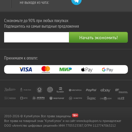
не выходя из чата:
Сэкономьте до 90% при любых покупках
Подпишитесь на самые выгодные предложения
Принимаем к оплате:
2010-2026 © КупиКупон. Все права защищены.
Все права на товарный знак "КупиКупон" и на сайт www.kupikupon.ru принадлежат
OOO «Агентство цифровых решений» ИНН 7705523387, ОГРН 1127747063212