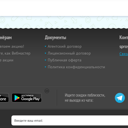
тнёрам
Документы
Кон
елаем акцию!
Агентский договор
spro
е, как Вебмастер
Лицензионный договор
Связ
е акции
Публичная оферта
Политика конфиденциальности
Ищите скидки поблизости,
не выходя из чата: