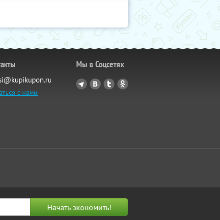
такты
Мы в Соцсетях
si@kupikupon.ru
аться с нами