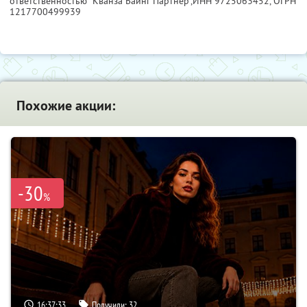
ответственностью "Кванза Баинг Партнер",
ИНН 9725063452
, ОГРН
1217700499939
Похожие акции:
-30
%
16:37:32
Получили:
32