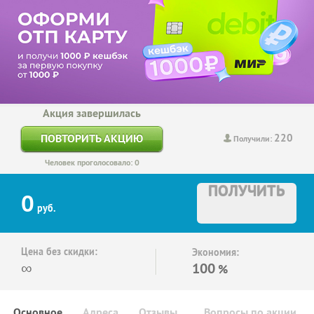
Акция завершилась
220
ПОВТОРИТЬ АКЦИЮ
Получили:
Человек проголосовало: 0
ПОЛУЧИТЬ
0
руб.
Цена без скидки:
Экономия:
∞
100
%
Основное
Адреса
Отзывы
Вопросы по акции