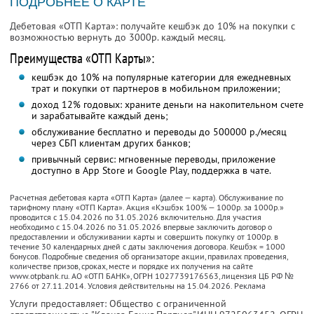
ПОДРОБНЕЕ О КАРТЕ
Дебетовая «ОТП Карта»: получайте кешбэк до 10% на покупки с
возможностью вернуть до 3000р. каждый месяц.
Преимущества «ОТП Карты»:
кешбэк до 10% на популярные категории для ежедневных
трат и покупки от партнеров в мобильном приложении;
доход 12% годовых: храните деньги на накопительном счете
и зарабатывайте каждый день;
обслуживание бесплатно и переводы до 500000 р./месяц
через СБП клиентам других банков;
привычный сервис: мгновенные переводы, приложение
доступно в App Store и Google Play, поддержка в чате.
Расчетная дебетовая карта «ОТП Карта» (далее — карта). Обслуживание по
тарифному плану «ОТП Карта». Акция «Кэшбэк 100% — 1000р. за 1000р.»
проводится с 15.04.2026 по 31.05.2026 включительно. Для участия
необходимо с 15.04.2026 по 31.05.2026 впервые заключить договор о
предоставлении и обслуживании карты и совершить покупку от 1000р. в
течение 30 календарных дней с даты заключения договора. Кешбэк = 1000
бонусов. Подробные сведения об организаторе акции, правилах проведения,
количестве призов, сроках, месте и порядке их получения на сайте
www.otpbank.ru. АО «ОТП БАНК», ОГРН 1027739176563, лицензия ЦБ РФ №
2766 от 27.11.2014. Условия действительны на 15.04.2026. Реклама
Услуги предоставляет: Общество с ограниченной