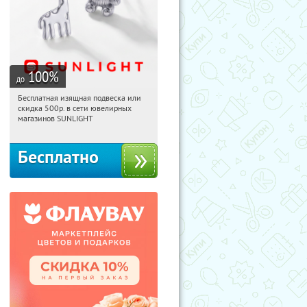
100
%
до
Бесплатная изящная подвеска или
02:36:04
Получили:
74
скидка 500р. в сети ювелирных
Россия
магазинов SUNLIGHT
Бесплатно