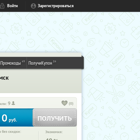
Войти
Зарегистрироваться
49
84
Промокоды
ПолучиКупон
мск
9
(0)
или:
0
ПОЛУЧИТЬ
руб.
 без скидки:
Экономия: