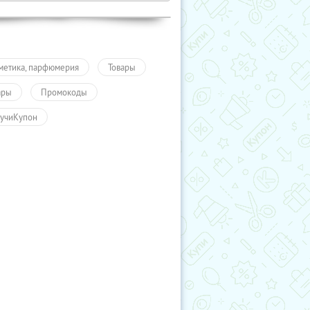
метика, парфюмерия
Товары
ары
Промокоды
учиКупон