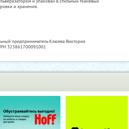
льверизатором и упакован в стильный тканевый
ровки и хранения.
альный предприниматель Клюева Виктория
ОГРН 323861700091001