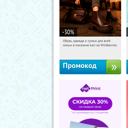
-30
%
Обувь, одежда и сумки для всей
02:36:04
Получили:
31
семьи в магазине kari на Wildberries
Россия
Промокод