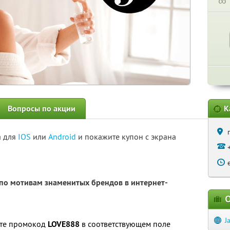
∞
Вопросы по акции
К
а для
IOS
или
Android
и покажите купон с экрана
о мотивам знаменитых брендов в интернет-
О
J
ите промокод
LOVE888
в соответствующем поле