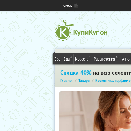
Томск
6
1
24
Все
Еда
Красота
Развлечения
Авто
Скидка 40%
на всю селект
Главная
Товары
Косметика, парфюме