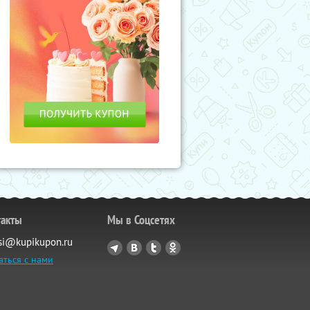
такты
Мы в Соцсетях
si@kupikupon.ru
аться с нами