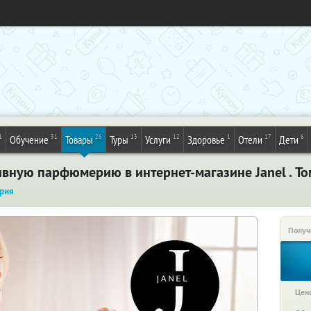
1
31
26
13
12
1
17
6
Обучение
Товары
Туры
Услуги
Здоровье
Отели
Дети
ивную парфюмерию в интернет-магазине Janel . То
рия
Получ
Цена