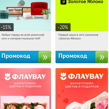
-15
%
-20
%
Любые товары во всей розничной
Первый заказ в сети магазинов
02:36:04
Получили:
83
02:36:04
Получи первым!
сети и интернет-магазине Hoff
«Золотое Яблоко»
Москва, 1-й Волоколамский проезд,
Россия
10с1
Промокод
Промокод