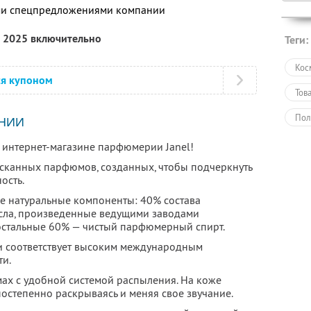
ими спецпредложениями компании
а 2025 включительно
Теги:
Кос
ся купоном
Тов
Пол
НИИ
 интернет-магазине парфюмерии Janel!
сканных парфюмов, созданных, чтобы подчеркнуть
ость.
е натуральные компоненты: 40% состава
сла, произведенные ведущими заводами
остальные 60% — чистый парфюмерный спирт.
и соответствует высоким международным
ти.
ах с удобной системой распыления. На коже
постепенно раскрываясь и меняя свое звучание.