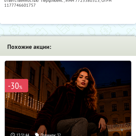
ответственностью "Перфлюенс",
ИНН 7725380313
, ОГРН
1177746601757
Похожие акции:
-30
%
13:31:43
Получили:
32