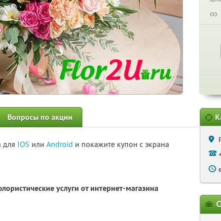
∞
Вопросы по акции
К
а для
IOS
или
Android
и покажите купон с экрана
флористические услуги от интернет-магазина
О