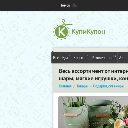
Томск
6
1
24
Все
Еда
Красота
Развлечения
Авто
Весь ассортимент от интер
шары, мягкие игрушки, ко
Главная
Товары
Подарки, сувениры