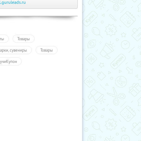
l.guruleads.ru
ты
Товары
арки, сувениры
Товары
учиКупон