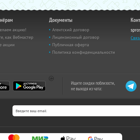
тнёрам
Документы
Кон
елаем акцию!
Агентский договор
spro
е, как Вебмастер
Лицензионный договор
Связ
е акции
Публичная оферта
Политика конфиденциальности
Ищите скидки поблизости,
не выходя из чата: