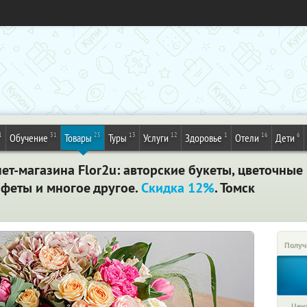
1
31
25
13
12
1
16
6
Обучение
Товары
Туры
Услуги
Здоровье
Отели
Дети
нет-магазина Flor2u: авторские букеты, цветочны
нфеты и многое другое.
Скидка 12%
. Томск
Получ
Цена