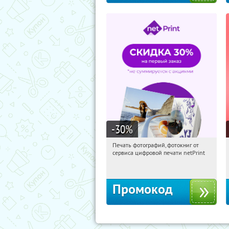
-30
%
Печать фотографий, фотокниг от
06:44:58
Получили:
4
сервиса цифровой печати netPrint
Россия
Промокод