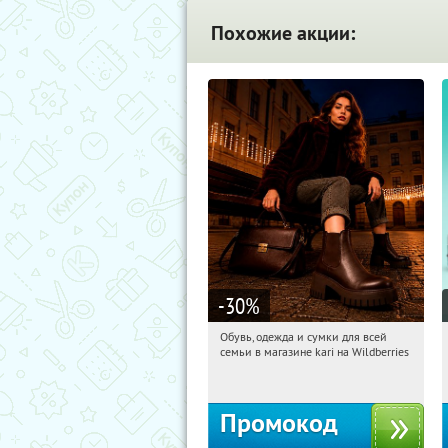
Похожие акции:
-30
%
Обувь, одежда и сумки для всей
06:44:58
Получили:
30
семьи в магазине kari на Wildberries
Россия
Промокод