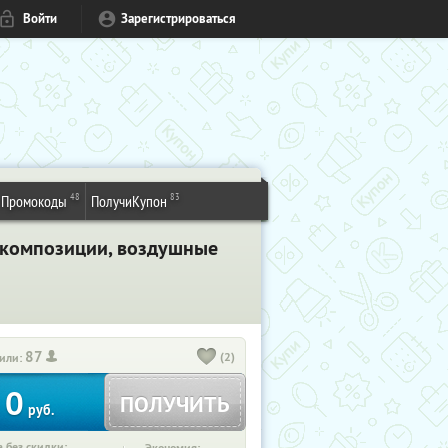
Войти
Зарегистрироваться
48
83
Промокоды
ПолучиКупон
е композиции, воздушные
87
(2)
или:
0
ПОЛУЧИТЬ
руб.
 без скидки: