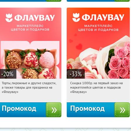
-20
%
-33
%
Торты, пирожные и другие сладости,
Скидка 1000р. на первый заказ на
06:44:58
Получили:
6
06:44:58
Получили:
18
а также товары для праздника на
маркетплейсе цветов и подарков
Россия
Россия
«Флаувау»
«Флаувау»
Промокод
Промокод