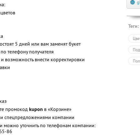
g
на:
 цветов
Теги:
ка
Цве
остоят 5 дней или вам заменят букет
Под
 по телефону получателя
 и возможность внести корректировки
Пол
авки
каз
ите промокод
kupon
в «Корзине»
ими спецпредложениями компании
 можно уточнить по телефонам компании:
-65-86