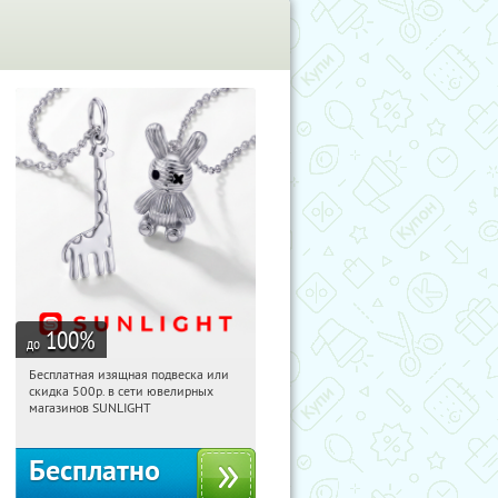
100
%
до
Бесплатная изящная подвеска или
06:44:58
Получили:
73
скидка 500р. в сети ювелирных
Россия
магазинов SUNLIGHT
Бесплатно