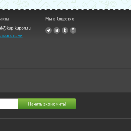
такты
Мы в Соцсетях
si@kupikupon.ru
аться с нами