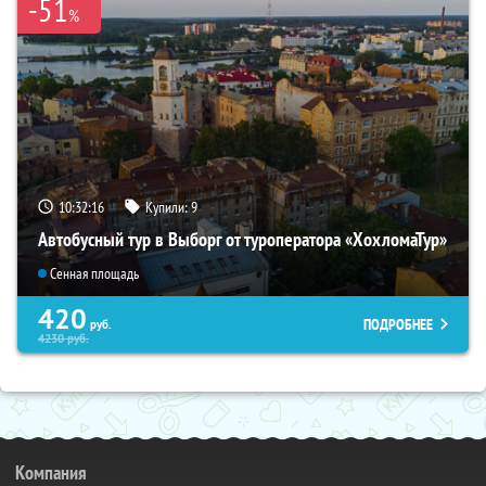
-51
%
10:32:16
Купили:
9
Автобусный тур в Выборг от туроператора «ХохломаТур»
Сенная площадь
420
ПОДРОБНЕЕ
руб.
4230
руб.
Компания