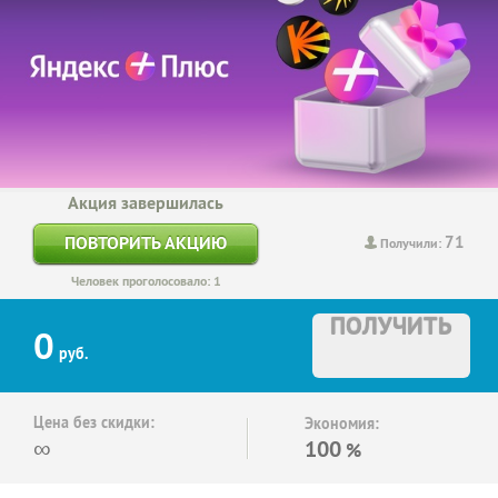
Акция завершилась
71
ПОВТОРИТЬ АКЦИЮ
Получили:
Человек проголосовало: 1
ПОЛУЧИТЬ
0
руб.
Цена без скидки:
Экономия:
∞
100
%