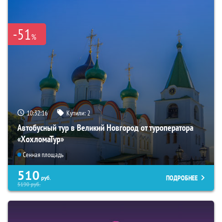
-51
%
10:32:16
Купили:
2
Автобусный тур в Великий Новгород от туроператора
«ХохломаТур»
Сенная площадь
510
ПОДРОБНЕЕ
руб.
5190
руб.