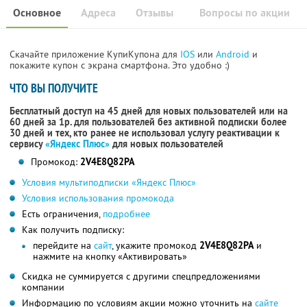
Основное
Адреса
Отзывы
Вопросы по акции
Скачайте приложение КупиКупона для
IOS
или
Android
и
покажите купон с экрана смартфона. Это удобно :)
ЧТО ВЫ ПОЛУЧИТЕ
Бесплатный доступ на 45 дней для новых пользователей или на
60 дней за 1р. для пользователей без активной подписки более
30 дней и тех, кто ранее не использовал услугу реактивации к
сервису
«Яндекс Плюс»
для новых пользователей
Промокод:
2V4E8Q82PA
Условия мультиподписки «Яндекс Плюс»
Условия использования промокода
Есть ограничения,
подробнее
Как получить подписку:
перейдите на
сайт
, укажите промокод
2V4E8Q82PA
и
нажмите на кнопку «Активировать»
Скидка не суммируется с другими спецпредложениями
компании
Информацию по условиям акции можно уточнить на
сайте