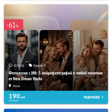
-61
%
10:32:16
Купили:
9
Фотосессия с ИИ: 5 нейрофотографий в любой тематике
от New Dream Works
Россия
190
ПОДРОБНЕЕ
руб.
490
руб.