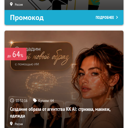
Россия
Промокод
ПОДРОБНЕЕ
64
%
до
10:32:16
Купили:
64
Создание образа от агентства KK AI: стрижка, макияж,
одежда
Россия