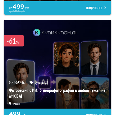
499
ПОДРОБНЕЕ
от
руб.
до
6400
руб.
-61
%
10:32:16
Купили:
81
Фотосессия с ИИ: 3 нейрофотографии в любой тематике
от KK AI
Россия
499