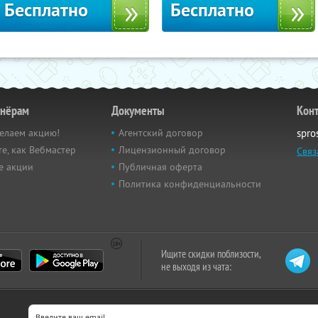
Бесплатно
Бесплатно
тнёрам
Документы
Кон
елаем акцию!
Агентский договор
spro
е, как Вебмастер
Лицензионный договор
Связ
е акции
Публичная оферта
Политика конфиденциальности
Ищите скидки поблизости,
не выходя из чата: