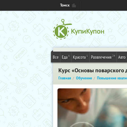
Томск
6
1
24
Все
Еда
Красота
Развлечения
Авто
Курс «Основы поварского 
Главная
Обучение
Повышение квали