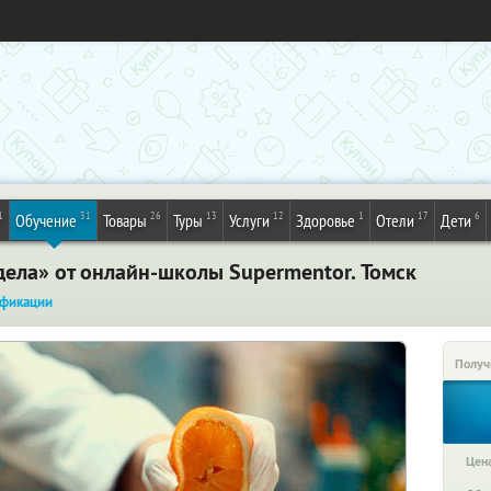
1
31
26
13
12
1
17
6
Обучение
Товары
Туры
Услуги
Здоровье
Отели
Дети
дела» от онлайн-школы Supermentor. Томск
фикации
Получ
Цена