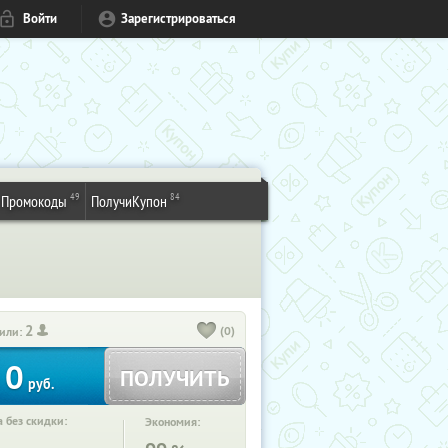
Войти
Зарегистрироваться
49
84
Промокоды
ПолучиКупон
2
(0)
или:
0
ПОЛУЧИТЬ
руб.
 без скидки:
Экономия: