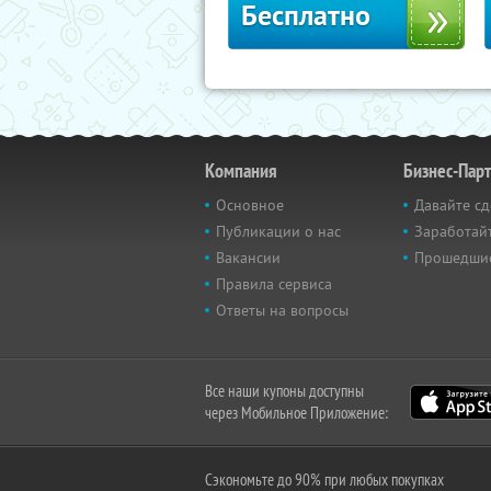
Бесплатно
Компания
Бизнес-Пар
Основное
Давайте сд
Публикации о нас
Заработайт
Вакансии
Прошедши
Правила сервиса
Ответы на вопросы
Все наши купоны доступны
через Мобильное Приложение:
Сэкономьте до 90% при любых покупках