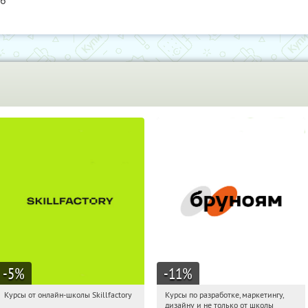
76
-5
%
-11
%
Курсы от онлайн-школы Skillfactory
Курсы по разработке, маркетингу,
06:49:52
Получи первым!
06:49:52
Получи первым!
дизайну и не только от школы