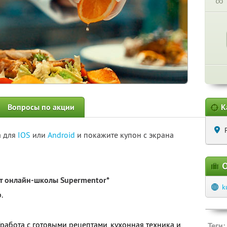
∞
Вопросы по акции
К
а для
IOS
или
Android
и покажите купон с экрана
О
т онлайн-школы Supermentor*
k
.
 (работа с готовыми рецептами, кухонная техника и
Теги: