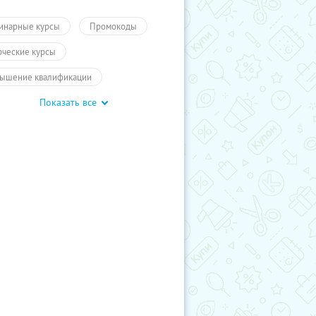
инарные курсы
Промокоды
рческие курсы
ышение квалификации
Показать все
чение
ПолучиКупон
чение
Обучение