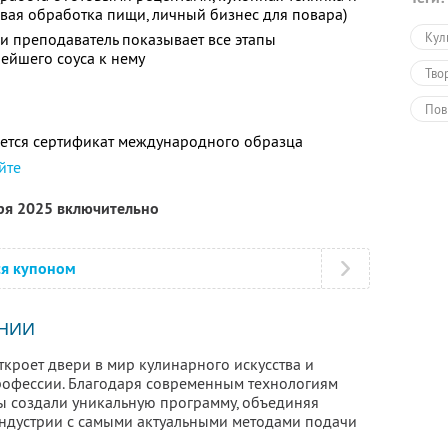
овая обработка пищи, личный бизнес для повара)
ии преподаватель показывает все этапы
Кул
нейшего соуса к нему
Тво
Пов
ется сертификат международного образца
Обу
йте
Обу
бря 2025 включительно
ся купоном
НИИ
кроет двери в мир кулинарного искусства и
рофессии. Благодаря современным технологиям
ы создали уникальную программу, объединяя
ндустрии с самыми актуальными методами подачи