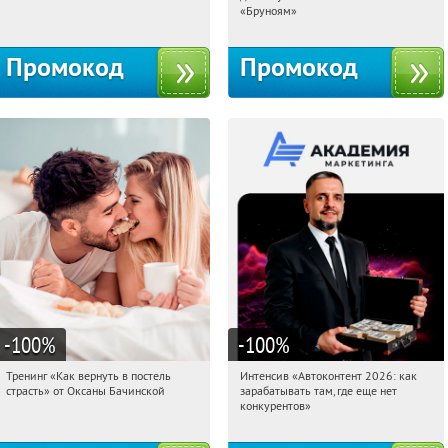
Россия
Россия
«Бруноям»
Промокод
Промокод
-100
%
-100
%
Тренинг «Как вернуть в постель
Интенсив «Автоконтент 2026: как
06:49:52
Получили:
16
06:49:52
Получили:
4
страсть» от Оксаны Бачинской
зарабатывать там, где еще нет
Россия
Россия
конкурентов»