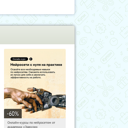
-60
%
Онлайн-курсы по нейросетям от
06:49:52
Получили:
6
академии «Эдюсон»