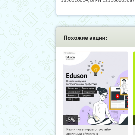
1656120014
, ОГРН 12116000568
Похожие акции:
-5
%
Различные курсы от онлайн-
06:49:52
Получили:
2
академии «Эдюсон»