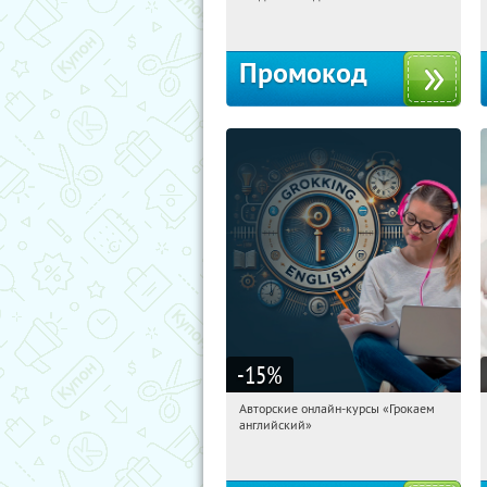
Россия
Промокод
-15
%
Авторские онлайн-курсы «Грокаем
06:49:52
Получили:
4
английский»
Россия