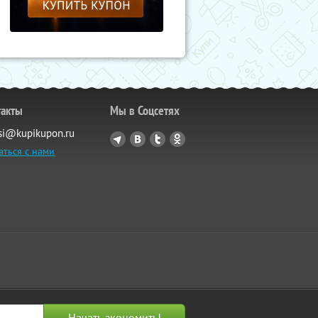
такты
Мы в Соцсетях
si@kupikupon.ru
аться с нами