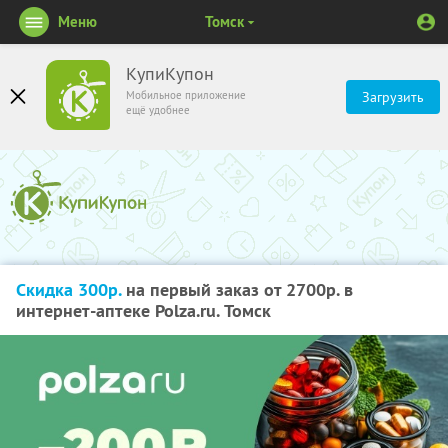
Меню
Томск
КупиКупон
Мобильное приложение
Загрузить
ещё удобнее
Скидка 300р.
на первый заказ от 2700р. в
интернет-аптеке Polza.ru. Томск