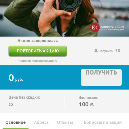
Акция завершилась
30
ПОВТОРИТЬ АКЦИЮ
Получили:
Человек проголосовало: 0
ПОЛУЧИТЬ
0
руб.
Цена без скидки:
Экономия:
∞
100
%
Основное
Адреса
Отзывы
Вопросы по акции