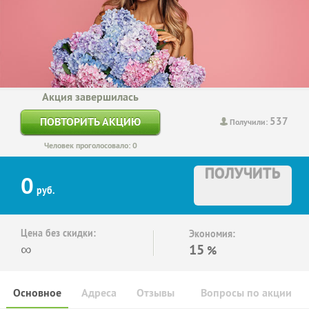
Акция завершилась
537
ПОВТОРИТЬ АКЦИЮ
Получили:
Человек проголосовало: 0
ПОЛУЧИТЬ
0
руб.
Цена без скидки:
Экономия:
∞
15
%
Основное
Адреса
Отзывы
Вопросы по акции